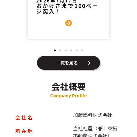
2026年7月14日
20
ペー
ゴムホース交換にいっ
そ
てきました！
一覧を見る
会社概要
Company Profile
加藤燃料株式会社
会 社 名
当社社屋（兼：東拓
所 在 地
不動産株式会社）