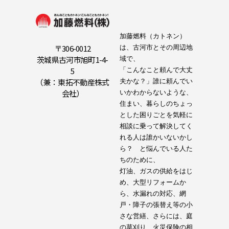
加藤燃料（カトネン）
〒306-0012
は、古河市とその周辺地
茨城県古河市旭町1-4-
域で、

5
「こんなこと頼んで大丈
（兼：東拓不動産株式
夫かな？」誰に頼んでい
会社）
いかわからないような、
住まい、暮らしのちょっ
とした困りごとを気軽に
相談に乗って解決してく
れる人は誰かいないかし
ら？　と悩んでいる人た
ちのために、

灯油、ガスの供給をはじ
め、大型リフォームか
ら、水漏れの対応、網
戸・障子の張替え等の小
さな営繕、さらには、庭
の草刈り、火災保険の相