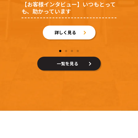
古河市
古河
って
【取材】子ども食堂ってご存知です
【
か？／子ども食堂「来夢」様
て
詳しく見る
一覧を見る