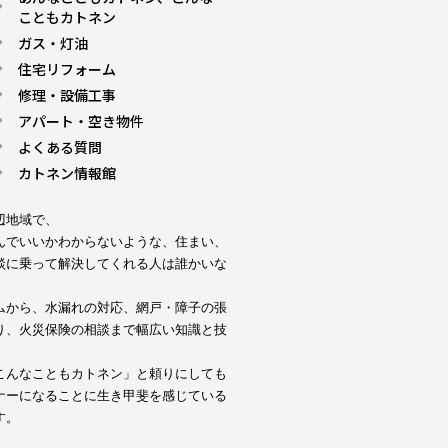
こともカトネン
ガス・灯油
住宅リフォーム
修理・設備工事
アパート・空き物件
よくある質問
カトネン情報館
地域で、

んでいいかわからないような、住まい、
談に乗って解決してくれる人は誰かいな


ムから、水漏れの対応、網戸・障子の張
り、火災保険の相談まで幅広い知識と技
こんなこともカトネン」と頼りにしても
ナーになることに生き甲斐を感じている
す。