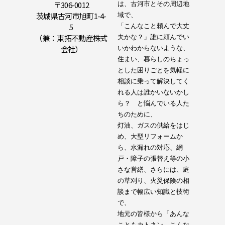
〒306-0012
は、古河市とその周辺地
茨城県古河市旭町1-4-
域で、

5
「こんなこと頼んで大丈
（兼：東拓不動産株式
夫かな？」誰に頼んでい
会社）
いかわからないような、
住まい、暮らしのちょっ
とした困りごとを気軽に
相談に乗って解決してく
れる人は誰かいないかし
ら？　と悩んでいる人た
ちのために、

灯油、ガスの供給をはじ
め、大型リフォームか
ら、水漏れの対応、網
戸・障子の張替え等の小
さな営繕、さらには、庭
の草刈り、火災保険の相
談まで幅広い知識と技術
で、

地元の皆様から「あんな
こともカトネン、こんな