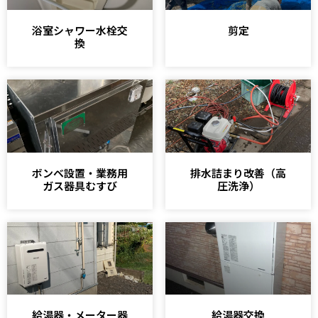
浴室シャワー水栓交
剪定
換
ボンベ設置・業務用
排水詰まり改善（高
ガス器具むすび
圧洗浄）
給湯器・メーター器
給湯器交換