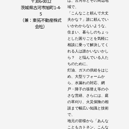
〒306-0012
は、古河市とその周辺地
茨城県古河市旭町1-4-
域で、

5
「こんなこと頼んで大丈
（兼：東拓不動産株式
夫かな？」誰に頼んでい
会社）
いかわからないような、
住まい、暮らしのちょっ
とした困りごとを気軽に
相談に乗って解決してく
れる人は誰かいないかし
ら？　と悩んでいる人た
ちのために、

灯油、ガスの供給をはじ
め、大型リフォームか
ら、水漏れの対応、網
戸・障子の張替え等の小
さな営繕、さらには、庭
の草刈り、火災保険の相
談まで幅広い知識と技術
で、

地元の皆様から「あんな
こともカトネン、こんな